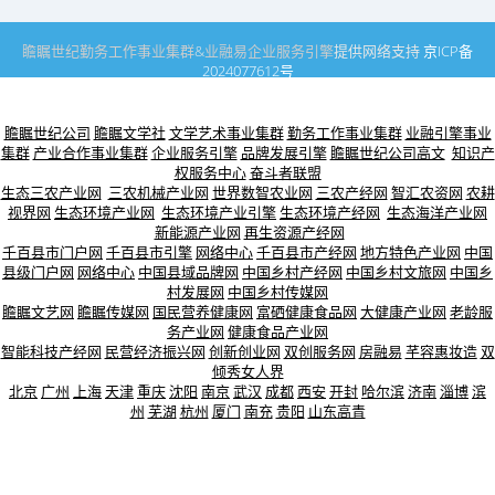
瞻瞩世纪
勤务工作事业集群
&
业融易
企业服务引擎
提供网络支持
京ICP备
2024077612号
瞻瞩世纪公司
瞻瞩文学社
文学艺术事业集群
勤务工作事业集群
业融引擎事业
集群
产业合作事业集群
企业服务引擎
品牌发展引擎
瞻瞩世纪公司高文
知识产
权服务中心
奋斗者联盟
生态三农产业网
三农机械产业网
世界数智农业网
三农产经网
智汇农资网
农耕
视界网
生态环境产业网
生态环境产业引擎
生态环境产经网
生态海洋产业网
新能源产业网
再生资源产经网
千百县市门户网
千百县市引擎
网络中心
千百县市产经网
地方特色产业网
中国
县级门户网
网络中心
中国县域品牌网
中国乡村产经网
中国乡村文旅网
中国乡
村发展网
中国乡村传媒网
瞻瞩文艺网
瞻瞩传媒网
国民营养健康网
富硒健康食品网
大健康产业网
老龄服
务产业网
健康食品产业网
智能科技产经网
民营经济振兴网
创新创业网
双创服务网
房融易
芊容惠妆造
双
倾秀女人界
北京
广州
上海
天津
重庆
沈阳
南京
武汉
成都
西安
开封
哈尔滨
济南
淄博
滨
州
芜湖
杭州
厦门
南充
贵阳
山东高青